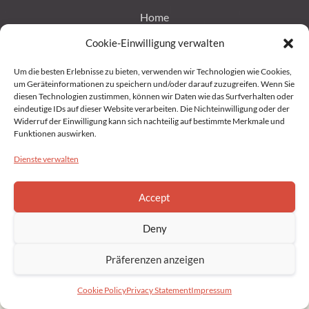
Home
Cookie-Einwilligung verwalten
Impressum
Um die besten Erlebnisse zu bieten, verwenden wir Technologien wie Cookies,
um Geräteinformationen zu speichern und/oder darauf zuzugreifen. Wenn Sie
Datenschutz
diesen Technologien zustimmen, können wir Daten wie das Surfverhalten oder
eindeutige IDs auf dieser Website verarbeiten. Die Nichteinwilligung oder der
Widerruf der Einwilligung kann sich nachteilig auf bestimmte Merkmale und
Privacy Statement (EU)
Funktionen auswirken.
Dienste verwalten
Cookie Policy (EU)
Accept
Copyright © 2022 Brahmakumaris Germany. All rights reserved
Deny
Präferenzen anzeigen
Cookie Policy
Privacy Statement
Impressum