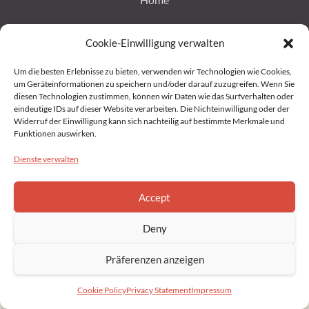
Impressum
Cookie-Einwilligung verwalten
Um die besten Erlebnisse zu bieten, verwenden wir Technologien wie Cookies,
Datenschutz
um Geräteinformationen zu speichern und/oder darauf zuzugreifen. Wenn Sie
diesen Technologien zustimmen, können wir Daten wie das Surfverhalten oder
Privacy Statement (EU)
eindeutige IDs auf dieser Website verarbeiten. Die Nichteinwilligung oder der
Widerruf der Einwilligung kann sich nachteilig auf bestimmte Merkmale und
Funktionen auswirken.
Cookie Policy (EU)
Dienste verwalten
Accept
Copyright © 2022 Brahmakumaris Germany. All rights reserved
Deny
Präferenzen anzeigen
Cookie Policy
Privacy Statement
Impressum