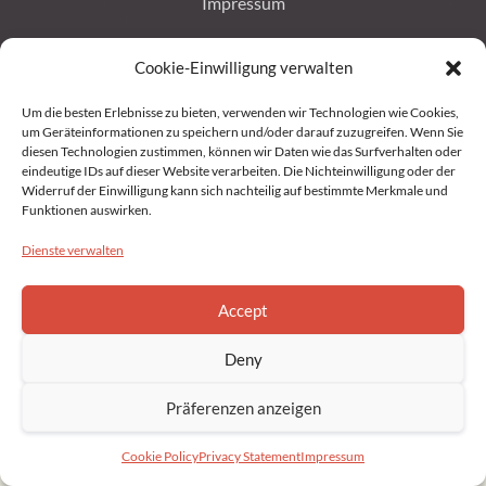
Impressum
Datenschutz
Cookie-Einwilligung verwalten
Um die besten Erlebnisse zu bieten, verwenden wir Technologien wie Cookies,
Privacy Statement (EU)
um Geräteinformationen zu speichern und/oder darauf zuzugreifen. Wenn Sie
diesen Technologien zustimmen, können wir Daten wie das Surfverhalten oder
eindeutige IDs auf dieser Website verarbeiten. Die Nichteinwilligung oder der
Cookie Policy (EU)
Widerruf der Einwilligung kann sich nachteilig auf bestimmte Merkmale und
Funktionen auswirken.
Dienste verwalten
Copyright © 2022 Brahmakumaris Germany. All rights reserved
Accept
Deny
Präferenzen anzeigen
Cookie Policy
Privacy Statement
Impressum