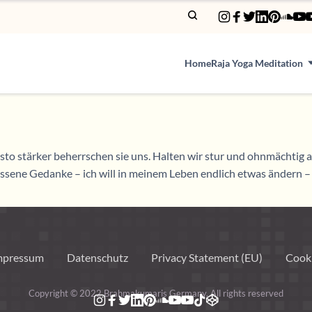
Home
Raja Yoga Meditation
o stärker beherrschen sie uns. Halten wir stur und ohnmächtig an
ssene Gedanke – ich will in meinem Leben endlich etwas ändern –
mpressum
Datenschutz
Privacy Statement (EU)
Cooki
Copyright © 2022 Brahmakumaris Germany. All rights reserved