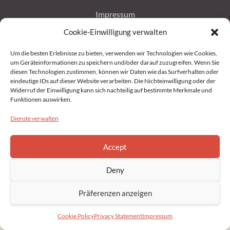
Impressum
Cookie-Einwilligung verwalten
Datenschutz
Um die besten Erlebnisse zu bieten, verwenden wir Technologien wie Cookies,
um Geräteinformationen zu speichern und/oder darauf zuzugreifen. Wenn Sie
Privacy Statement (EU)
diesen Technologien zustimmen, können wir Daten wie das Surfverhalten oder
eindeutige IDs auf dieser Website verarbeiten. Die Nichteinwilligung oder der
Widerruf der Einwilligung kann sich nachteilig auf bestimmte Merkmale und
Cookie Policy (EU)
Funktionen auswirken.
Dienste verwalten
Copyright © 2022 Brahmakumaris Germany. All rights reserved
Accept
Deny
Präferenzen anzeigen
Cookie Policy
Privacy Statement
Impressum