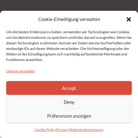
Cookie-Einwilligung verwalten
Home
Um die besten Erlebnisse zu bieten, verwenden wir Technologien wie Cookies,
um Geräteinformationen zu speichern und/oder darauf zuzugreifen. Wenn Sie
Impressum
diesen Technologien zustimmen, können wir Daten wie das Surfverhalten oder
eindeutige IDs auf dieser Website verarbeiten. Die Nichteinwilligung oder der
Widerruf der Einwilligung kann sich nachteilig auf bestimmte Merkmale und
Datenschutz
Funktionen auswirken.
Dienste verwalten
Privacy Statement (EU)
Accept
Cookie Policy (EU)
Deny
Copyright © 2022 Brahmakumaris Germany. All rights reserved
Präferenzen anzeigen
Cookie Policy
Privacy Statement
Impressum