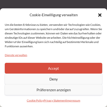
Cookie-Einwilligung verwalten
Home
Um die besten Erlebnisse zu bieten, verwenden wir Technologien wie Cookies,
um Geräteinformationen zu speichern und/oder darauf zuzugreifen. Wenn Sie
Impressum
diesen Technologien zustimmen, können wir Daten wie das Surfverhalten oder
eindeutige IDs auf dieser Website verarbeiten. Die Nichteinwilligung oder der
Widerruf der Einwilligung kann sich nachteilig auf bestimmte Merkmale und
Datenschutz
Funktionen auswirken.
Dienste verwalten
Privacy Statement (EU)
Accept
Cookie Policy (EU)
Deny
Copyright © 2022 Brahmakumaris Germany. All rights reserved
Präferenzen anzeigen
Cookie Policy
Privacy Statement
Impressum