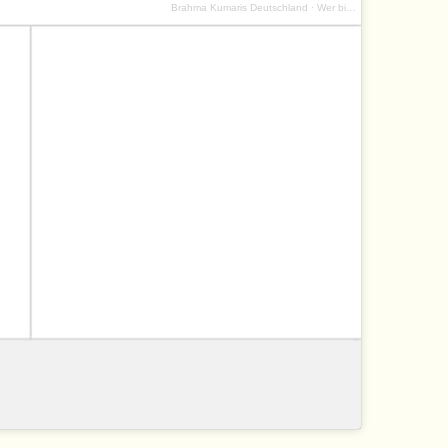
Brahma Kumaris Deutschland
·
Wer bin ich (9:36)