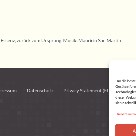
e Essenz, zurück zum Ursprung. Musik: Mauricio San Martin
Um die beste
Geräteinform
pressum
Datenschutz
Privacy Statement (EU)
Cookie
Technologien
dieser Websi
sich nachtei
Dienste verw
A