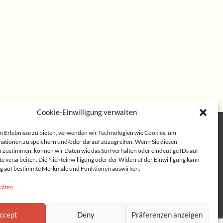
Cookie-Einwilligung verwalten
n Erlebnisse zu bieten, verwenden wir Technologien wie Cookies, um
ationen zu speichern und/oder darauf zuzugreifen. Wenn Sie diesen
 Policy (EU)
 zustimmen, können wir Daten wie das Surfverhalten oder eindeutige IDs auf
te verarbeiten. Die Nichteinwilligung oder der Widerruf der Einwilligung kann
lig auf bestimmte Merkmale und Funktionen auswirken.
alten
ccept
Deny
Präferenzen anzeigen